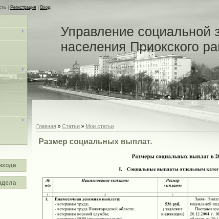
сть
|
Регистрация
|
Вход
Управление социальной 
населения Приокского р
Главная
»
Статьи
»
Мои статьи
Размер социальных выплат.
входа
здела