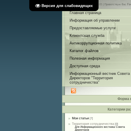
Суббота, 08.08.2026, 05:05 |
Приветствую Вас
Го
Версия для слабовидящих
Главная страница
Информация об управлении
Предоставляемые услуги
Клиентская служба
Антикоррупционная политика
Каталог файлов
Полезная информация
Доступная среда
Информационный вестник Совета
Директоров "Территория
сотрудничества"
Форма 
Категории ра
Мои статьи
[7]
Территория сотрудничества
[0]
Для Информационного вестника Совета
Директоров