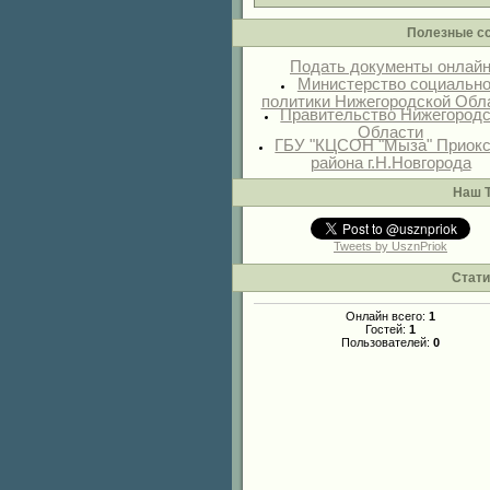
Полезные с
Подать документы онлай
Министерство социальн
политики Нижегородской Обл
Правительство Нижегород
Области
ГБУ "КЦСОН "Мыза" Приокс
района г.Н.Новгорода
Наш T
Tweets by UsznPriok
Стати
Онлайн всего:
1
Гостей:
1
Пользователей:
0