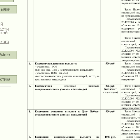
сылки
н
ой
асти
ской
кого
witter
стика