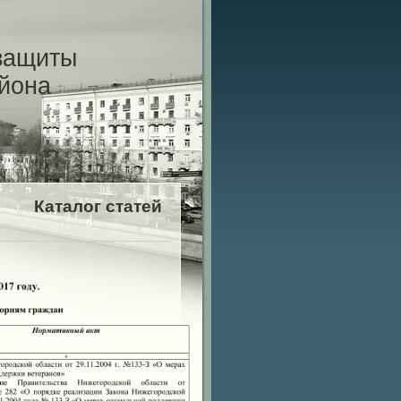
защиты
айона
Каталог статей