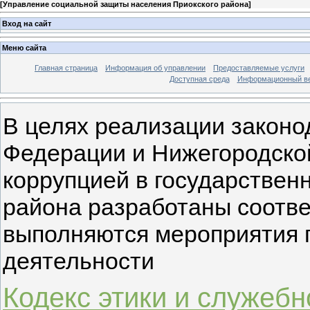
[
Управление социальной защиты населения Приокского района
]
Вход на сайт
Меню сайта
Главная страница
Информация об управлении
Предоставляемые услуги
Доступная среда
Информационный вес
В целях реализации законо
Федерации и Нижегородской
коррупцией в государствен
района разработаны соотв
выполняются мероприятия 
деятельности
Кодекс этики и служебн