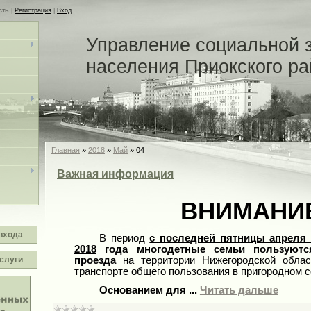
сть
|
Регистрация
|
Вход
Управление социальной 
населения Приокского р
Главная
»
2018
»
Май
»
04
Важная информация
ВНИМАНИ
входа
В период
с последней пятницы апреля 
2018
года многодетные семьи пользуютс
проезда
на территории Нижегородской обла
слуги
транспорте общего пользования в пригородном 
Основанием для
...
Читать дальше