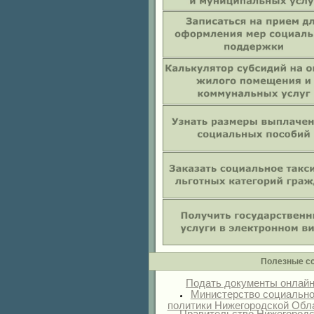
Полезные с
Подать документы онлай
Министерство социальн
политики Нижегородской Обл