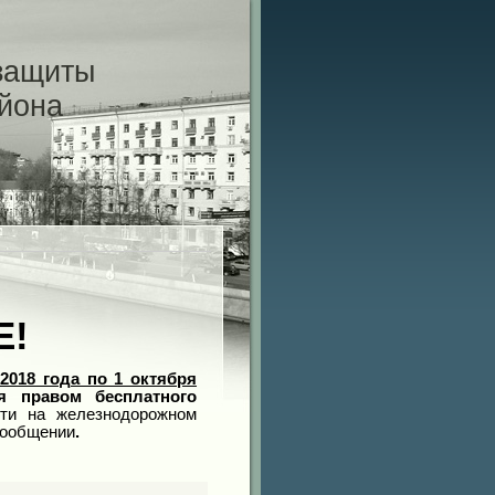
защиты
айона
Е!
2018 года по 1 октября
я правом бесплатного
сти на железнодорожном
сообщении
.