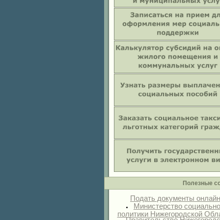
Полезные с
Подать документы онлай
Министерство социальн
политики Нижегородской Обл