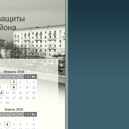
защиты
айона
Февраль 2018
Вт
Ср
Чт
Пт
Сб
Вс
1
2
3
4
6
7
8
9
10
11
13
14
15
16
17
18
20
21
22
23
24
25
27
28
Апрель 2018
Вт
Ср
Чт
Пт
Сб
Вс
1
3
4
5
6
7
8