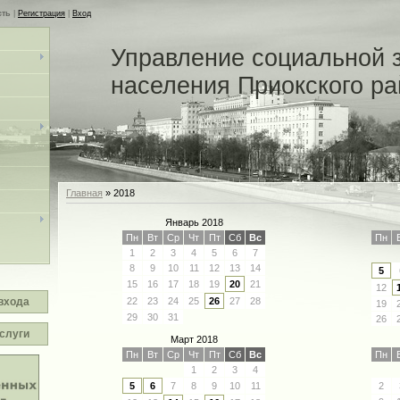
сть
|
Регистрация
|
Вход
Управление социальной 
населения Приокского р
Главная
»
2018
Январь 2018
Пн
Вт
Ср
Чт
Пт
Сб
Вс
Пн
1
2
3
4
5
6
7
8
9
10
11
12
13
14
5
15
16
17
18
19
20
21
12
22
23
24
25
26
27
28
входа
19
29
30
31
26
слуги
Март 2018
Пн
Вт
Ср
Чт
Пт
Сб
Вс
Пн
1
2
3
4
5
6
7
8
9
10
11
2