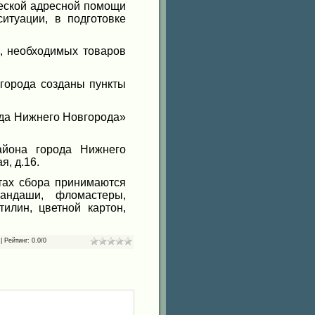
еской адресной помощи
итуации, в подготовке
 необходимых товаров
орода созданы пункты
ода Нижнего Новгорода»
;
йона города Нижнего
я, д.16.
ах сбора принимаются
андаши, фломастеры,
тилин, цветной картон,
|
Рейтинг
:
0.0
/
0