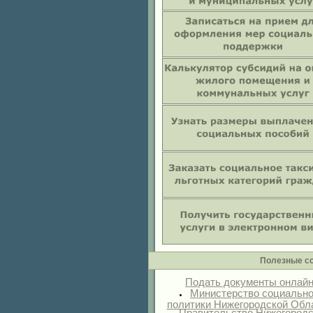
Полезные с
Подать документы онлай
Министерство социальн
политики Нижегородской Обл