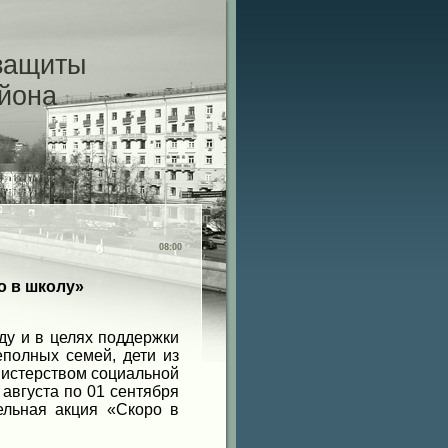
защиты
айона
08:00
о в школу»
у и в целях поддержки
полных семей, дети из
инистерством социальной
 августа по 01 сентября
ельная акция «Скоро в