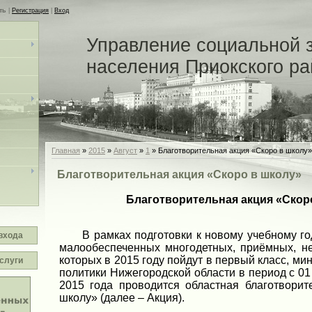
ть
|
Регистрация
|
Вход
Управление социальной 
населения Приокского р
Главная
»
2015
»
Август
»
1
» Благотворительная акция «Скоро в школу»
Благотворительная акция «Скоро в школу»
Благотворительная акция «Скор
В рамках подготовки к новому учебному год
входа
малообеспеченных многодетных, приёмных, не
которых в 2015 году пойдут в первый класс, м
слуги
политики Нижегородской области в период с 01
2015 года проводится областная благотворит
школу» (далее – Акция).