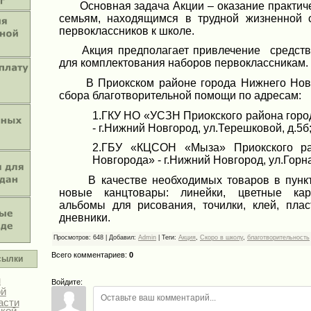
Основная задача Акции – оказание практич
семьям, находящимся в трудной жизненной с
первоклассников к школе.
Акция предполагает привлечение средств,
для комплектования наборов первоклассникам.
В Приокском районе города Нижнего Новг
сбора благотворительной помощи по адресам:
1.ГКУ НО «УСЗН Приокского района гор
- г.Нижний Новгород, ул.Терешковой, д.5б
2.ГБУ «КЦСОН «Мыза» Приокского ра
Новгорода» - г.Нижний Новгород, ул.Горна
В качестве необходимых товаров в пункт
новые канцтовары: линейки, цветные кар
альбомы для рисования, точилки, клей, плас
дневники.
Просмотров
:
648
|
Добавил
:
Admin
|
Теги
:
Акция
,
Скоро в школу
,
благотворительность
Всего комментариев
:
0
сылки
н
Войдите:
ой
асти