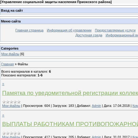
[
Управление социальной защиты населения Приокского района
]
Вход на сайт
Меню сайта
Главная страница
Информация об управлении
Предоставляемые услуги
Доступная среда
Информационный вес
Categories
Мои файлы
[6]
Главная
»
Файлы
Всего материалов в каталоге
:
6
Показано материалов
:
1-6
○
Памятка по уведомительной регистрации колле
Мои файлы
|
Просмотров:
604
|
Загрузок:
183
|
Добавил:
Admin
|
Дата:
17.04.2018
|
Ком
○
ВЫПЛАТЫ РАБОТНИКАМ ПРОТИВОПОЖАРНО
Мои файлы
|
Просмотров:
417
|
Загрузок:
205
|
Добавил:
Admin
|
Дата:
31.01.2017
|
Ком