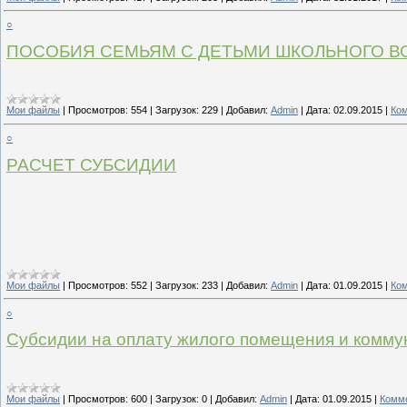
○
ПОСОБИЯ СЕМЬЯМ С ДЕТЬМИ ШКОЛЬНОГО В
Мои файлы
|
Просмотров:
554
|
Загрузок:
229
|
Добавил:
Admin
|
Дата:
02.09.2015
|
Ком
○
РАСЧЕТ СУБСИДИИ
Мои файлы
|
Просмотров:
552
|
Загрузок:
233
|
Добавил:
Admin
|
Дата:
01.09.2015
|
Ком
○
Субсидии на оплату жилого помещения и комму
Мои файлы
|
Просмотров:
600
|
Загрузок:
0
|
Добавил:
Admin
|
Дата:
01.09.2015
|
Комме